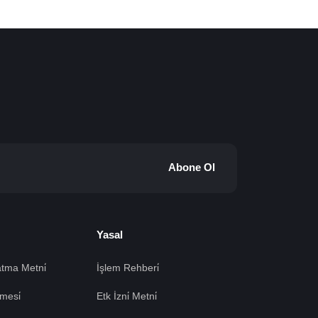
Abone Ol
Yasal
tma Metni̇
İşlem Rehberi̇
mesi̇
Etk İzni̇ Metni̇