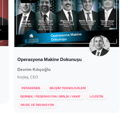
Operasyona Makine Dokunuşu
Devrim Kılıçoğlu
Koçtaş, CEO
PERAKENDE
BİLİŞİM TEKNOLOJİLERİ
DERNEK / FEDERASYON / BİRLİK / VAKIF
LOJİSTİK
1 Aralık 2021
AR-GE VE İNOVASYON