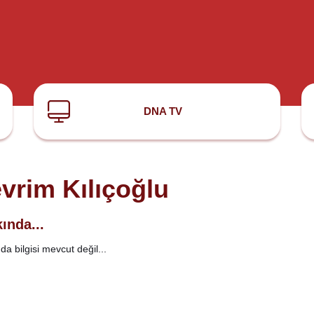
DNA TV
vrim Kılıçoğlu
ında...
a bilgisi mevcut değil...