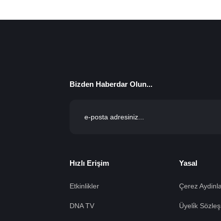
Bizden Haberdar Olun...
Hızlı Erişim
Yasal
Etkinlikler
Çerez Aydinla
DNA TV
Üyeli̇k Sözleş