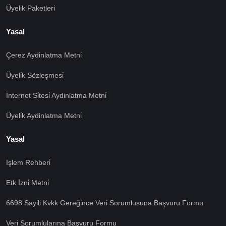
Üyelik Paketleri
Yasal
Çerez Aydinlatma Metni̇
Üyeli̇k Sözleşmesi̇
İnternet Si̇tesi̇ Aydinlatma Metni̇
Üyeli̇k Aydinlatma Metni̇
Yasal
İşlem Rehberi̇
🍪 Çerez Kullanıyoruz!
Etk İzni̇ Metni̇
Sizlere daha iyi hizmet vermek amacı ile gizliliğe uygun
şekilde çerezler kullanmaktayız. Çerezleri nasıl
6698 Sayili Kvkk Gereği̇nce Veri̇ Sorumlusuna Başvuru Formu
kullandığımızı öğrenmek için çerez politikamızı
inceleyebilirsiniz Bu siteye giriş yaparak çerez
Veri Sorumlularına Başvuru Formu