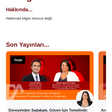
Hakkında...
Hakkında bilgisi mevcut değil...
Son Yayınları...
Stage
Sta
Deneyimden Sadakate,​ Güven İşin Temelinde:​
Araşt