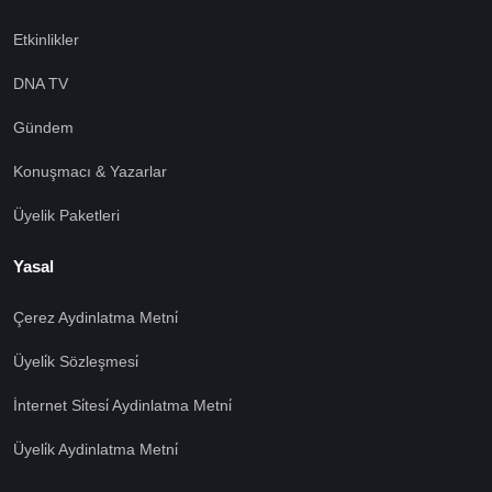
Etkinlikler
DNA TV
Gündem
Konuşmacı & Yazarlar
Üyelik Paketleri
Yasal
Çerez Aydinlatma Metni̇
Üyeli̇k Sözleşmesi̇
İnternet Si̇tesi̇ Aydinlatma Metni̇
Üyeli̇k Aydinlatma Metni̇