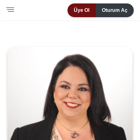
Üye Ol
Oturum Aç