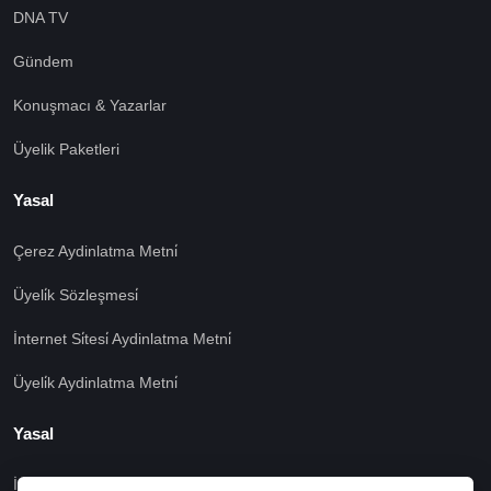
DNA TV
Gündem
Konuşmacı & Yazarlar
Üyelik Paketleri
Yasal
Çerez Aydinlatma Metni̇
Üyeli̇k Sözleşmesi̇
İnternet Si̇tesi̇ Aydinlatma Metni̇
Üyeli̇k Aydinlatma Metni̇
Yasal
İşlem Rehberi̇