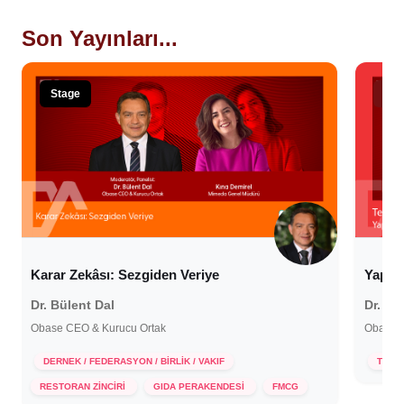
Son Yayınları...
Stage
Sho
Karar Zekâsı: Sezgiden Veriye
Yapay 
Dr. Bülent Dal
Dr. Bü
Obase CEO & Kurucu Ortak
Obase C
16 
DERNEK / FEDERASYON / BİRLİK / VAKIF
TEKN
18 Aralık 2025
RESTORAN ZİNCİRİ
GIDA PERAKENDESİ
FMCG