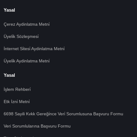
Yasal
Çerez Aydinlatma Metni̇
Üyeli̇k Sözleşmesi̇
İnternet Si̇tesi̇ Aydinlatma Metni̇
Üyeli̇k Aydinlatma Metni̇
Yasal
İşlem Rehberi̇
🍪 Çerez Kullanıyoruz!
Etk İzni̇ Metni̇
Sizlere daha iyi hizmet vermek amacı ile gizliliğe uygun
şekilde çerezler kullanmaktayız. Çerezleri nasıl
6698 Sayili Kvkk Gereği̇nce Veri̇ Sorumlusuna Başvuru Formu
kullandığımızı öğrenmek için çerez politikamızı
inceleyebilirsiniz Bu siteye giriş yaparak çerez
Veri Sorumlularına Başvuru Formu
kullanımını kabul etmiş sayılıyorsunuz.
Ayarları Gör