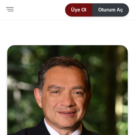
Üye Ol
Oturum Aç