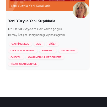
Yeni Yüzyıla Yeni Kuşaklarla
Dr. Deniz Saydam Sarıkardaşoğlu
Bersay İletişim Danışmanlığı, Ajans Başkanı
GAYRİMENKUL
AVM
DİĞER
OFİS / CO-WORKING
YATIRIMCI
PAZARLAMA
C-LEVEL
GAYRİMENKUL DEĞERLEME
8 Ocak 2024
TİCARİ GAYRİMENKUL