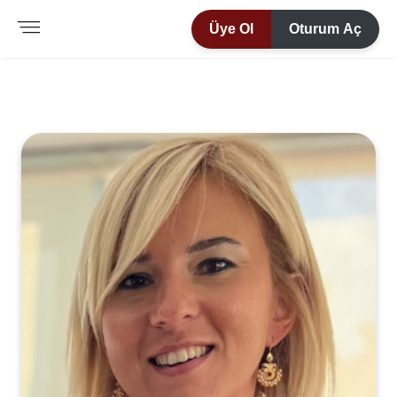
Üye Ol
Oturum Aç