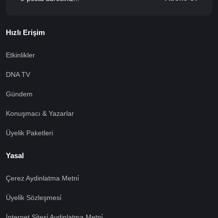
Hızlı Erişim
Etkinlikler
DNA TV
Gündem
Konuşmacı & Yazarlar
Üyelik Paketleri
Yasal
Çerez Aydinlatma Metni̇
Üyeli̇k Sözleşmesi̇
İnternet Si̇tesi̇ Aydinlatma Metni̇