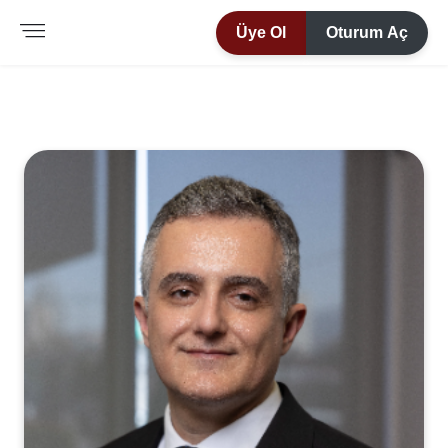
Üye Ol
Oturum Aç