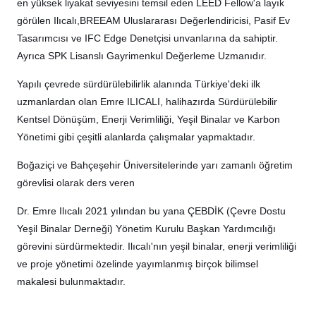
en yüksek liyakat seviyesini temsil eden LEED Fellow'a layık
görülen Ilıcalı,
BREEAM Uluslararası Değerlendiricisi, Pasif Ev
Tasarımcısı ve IFC Edge Denetçisi unvanlarına da sahiptir.
Ayrıca SPK Lisanslı Gayrimenkul Değerleme Uzmanıdır.
Yapılı çevrede sürdürülebilirlik alanında Türkiye'deki ilk
uzmanlardan olan Emre ILICALI, halihazırda Sürdürülebilir
Kentsel Dönüşüm, Enerji Verimliliği, Yeşil Binalar ve Karbon
Yönetimi gibi çeşitli alanlarda çalışmalar yapmaktadır.
Boğaziçi ve Bahçeşehir Üniversitelerinde yarı zamanlı öğretim
görevlisi olarak ders veren
Dr. Emre Ilıcalı 2021 yılından bu yana ÇEBDİK (Çevre Dostu
Yeşil Binalar Derneği) Yönetim Kurulu Başkan Yardımcılığı
görevini sürdürmektedir. Ilıcalı'nın yeşil binalar, enerji verimliliği
ve proje yönetimi özelinde yayımlanmış birçok bilimsel
makalesi bulunmaktadır.