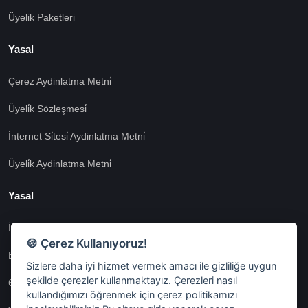
Üyelik Paketleri
Yasal
Çerez Aydinlatma Metni̇
Üyeli̇k Sözleşmesi̇
İnternet Si̇tesi̇ Aydinlatma Metni̇
Üyeli̇k Aydinlatma Metni̇
Yasal
İşlem Rehberi̇
🍪 Çerez Kullanıyoruz!
Etk İzni̇ Metni̇
Sizlere daha iyi hizmet vermek amacı ile gizliliğe uygun
şekilde çerezler kullanmaktayız. Çerezleri nasıl
6698 Sayili Kvkk Gereği̇nce Veri̇ Sorumlusuna Başvuru Formu
kullandığımızı öğrenmek için çerez politikamızı