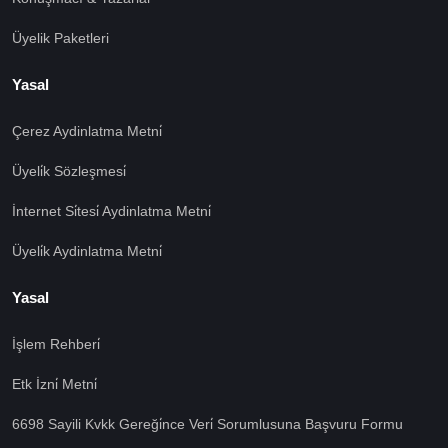
Üyelik Paketleri
Yasal
Çerez Aydinlatma Metni̇
Üyeli̇k Sözleşmesi̇
İnternet Si̇tesi̇ Aydinlatma Metni̇
Üyeli̇k Aydinlatma Metni̇
Yasal
İşlem Rehberi̇
🍪 Çerez Kullanıyoruz!
Etk İzni̇ Metni̇
Sizlere daha iyi hizmet vermek amacı ile gizliliğe uygun
6698 Sayili Kvkk Gereği̇nce Veri̇ Sorumlusuna Başvuru Formu
şekilde çerezler kullanmaktayız. Çerezleri nasıl