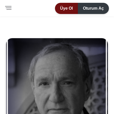
Üye Ol
Oturum Aç