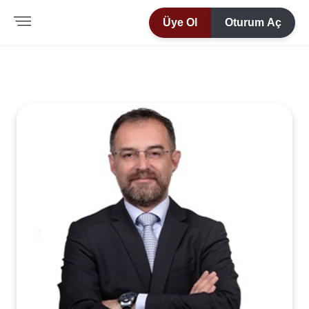
Üye Ol
Oturum Aç