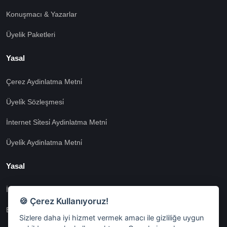
Konuşmacı & Yazarlar
Üyelik Paketleri
Yasal
Çerez Aydinlatma Metni̇
Üyeli̇k Sözleşmesi̇
İnternet Si̇tesi̇ Aydinlatma Metni̇
Üyeli̇k Aydinlatma Metni̇
Yasal
İşlem Rehberi̇
🍪 Çerez Kullanıyoruz!
Etk İzni̇ Metni̇
Sizlere daha iyi hizmet vermek amacı ile gizliliğe uygun