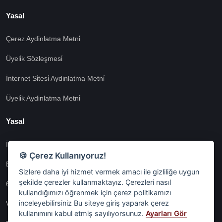
Yasal
Çerez Aydinlatma Metni̇
Üyeli̇k Sözleşmesi̇
İnternet Si̇tesi̇ Aydinlatma Metni̇
Üyeli̇k Aydinlatma Metni̇
Yasal
İşlem Rehberi̇
🍪 Çerez Kullanıyoruz!
Etk İzni̇ Metni̇
Sizlere daha iyi hizmet vermek amacı ile gizliliğe uygun
şekilde çerezler kullanmaktayız. Çerezleri nasıl
6698 Sayili Kvkk Gereği̇nce Veri̇ Sorumlusuna Başvuru Formu
kullandığımızı öğrenmek için çerez politikamızı
inceleyebilirsiniz Bu siteye giriş yaparak çerez
Veri Sorumlularına Başvuru Formu
kullanımını kabul etmiş sayılıyorsunuz.
Ayarları Gör