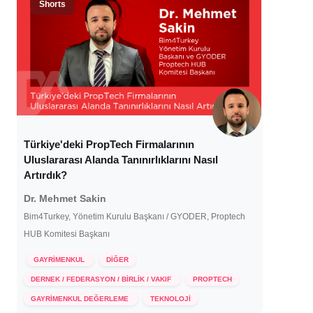
Shorts
Türkiye'deki PropTech Firmalarının
Uluslararası Alanda Tanınırlıklarını Nasıl
Artırdık?
Dr. Mehmet Sakin
Bim4Turkey, Yönetim Kurulu Başkanı / GYODER, Proptech
HUB Komitesi Başkanı
GAYRİMENKUL
DİĞER
DERNEK / FEDERASYON / BİRLİK / VAKIF
PROPTECH
9 Şubat 2024
GAYRİMENKUL DEĞERLEME
TEKNOLOJİ