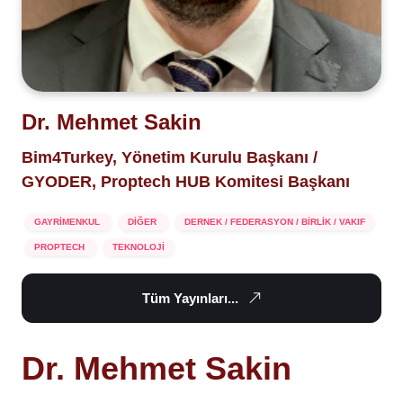
Dr. Mehmet Sakin
Bim4Turkey, Yönetim Kurulu Başkanı /
GYODER, Proptech HUB Komitesi Başkanı
GAYRİMENKUL
DİĞER
DERNEK / FEDERASYON / BİRLİK / VAKIF
PROPTECH
TEKNOLOJİ
Tüm Yayınları...
Dr. Mehmet Sakin