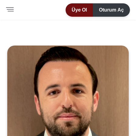
Üye Ol
Oturum Aç