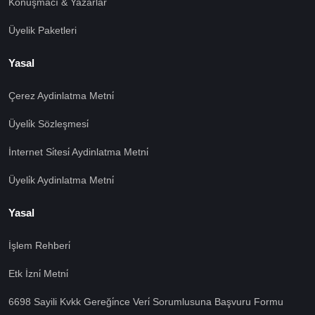
Konuşmacı & Yazarlar
Üyelik Paketleri
Yasal
Çerez Aydinlatma Metni̇
Üyeli̇k Sözleşmesi̇
İnternet Si̇tesi̇ Aydinlatma Metni̇
Üyeli̇k Aydinlatma Metni̇
Yasal
İşlem Rehberi̇
🍪 Çerez Kullanıyoruz!
Etk İzni̇ Metni̇
Sizlere daha iyi hizmet vermek amacı ile gizliliğe uygun
şekilde çerezler kullanmaktayız. Çerezleri nasıl
6698 Sayili Kvkk Gereği̇nce Veri̇ Sorumlusuna Başvuru Formu
kullandığımızı öğrenmek için çerez politikamızı