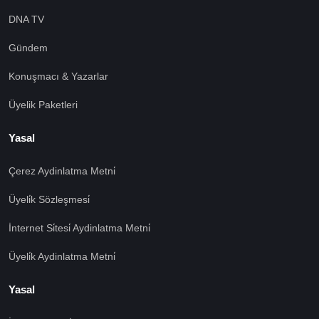
DNA TV
Gündem
Konuşmacı & Yazarlar
Üyelik Paketleri
Yasal
Çerez Aydinlatma Metni̇
Üyeli̇k Sözleşmesi̇
İnternet Si̇tesi̇ Aydinlatma Metni̇
Üyeli̇k Aydinlatma Metni̇
Yasal