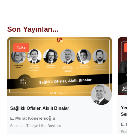
Son Yayınları...
Talks
Tal
Yeni 
Sağlıklı Ofisler, Akıllı Binalar
Senary
E. Murat Kösereisoğlu
E. Mur
Securitas Türkiye Ülke Başkanı
Securit
28 Mayıs 2020