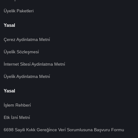
Üyelik Paketleri
Yasal
Çerez Aydinlatma Metni̇
Üyeli̇k Sözleşmesi̇
İnternet Si̇tesi̇ Aydinlatma Metni̇
Üyeli̇k Aydinlatma Metni̇
Yasal
İşlem Rehberi̇
🍪 Çerez Kullanıyoruz!
Etk İzni̇ Metni̇
Sizlere daha iyi hizmet vermek amacı ile gizliliğe uygun
6698 Sayili Kvkk Gereği̇nce Veri̇ Sorumlusuna Başvuru Formu
şekilde çerezler kullanmaktayız. Çerezleri nasıl