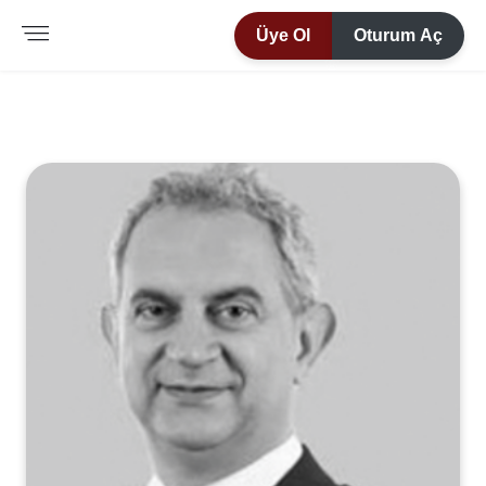
Üye Ol
Oturum Aç