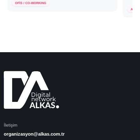
OFİS / CO-WORKING
8 Ma
AVM
İletişim
organizasyon@alkas.com.tr