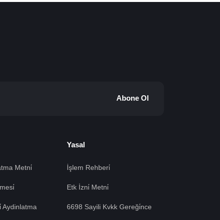
Abone Ol
Yasal
tma Metni̇
İşlem Rehberi̇
mesi̇
Etk İzni̇ Metni̇
si̇ Aydinlatma
6698 Sayili Kvkk Gereği̇nce