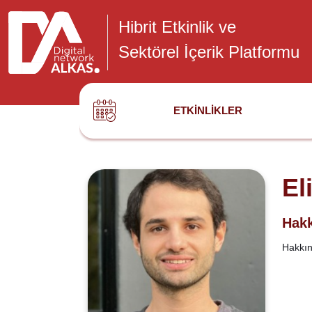
Hibrit Etkinlik ve
Sektörel İçerik Platformu
ETKINLIKLER
El
Hakk
Hakkınd