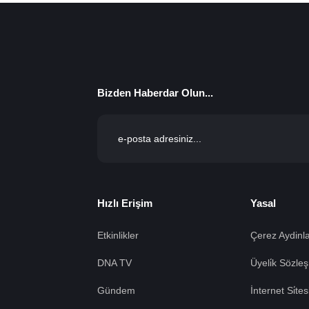
Bizden Haberdar Olun...
Hızlı Erişim
Yasal
Etkinlikler
Çerez Aydinla
DNA TV
Üyeli̇k Sözleş
Gündem
İnternet Si̇te