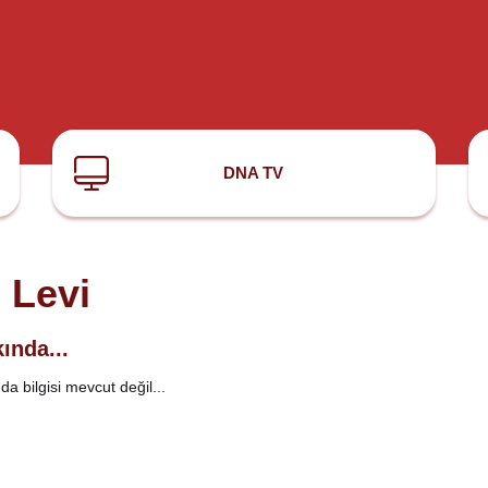
DNA TV
i Levi
ında...
a bilgisi mevcut değil...