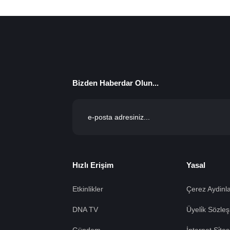
Bizden Haberdar Olun...
Hızlı Erişim
Yasal
Etkinlikler
Çerez Aydinla
DNA TV
Üyeli̇k Sözleş
Gündem
İnternet Si̇te