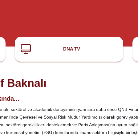
DNA TV
if Baknalı
ında...
aknalı, sektörel ve akademik deneyiminin yanı sıra daha önce QNB Finan
manı'nda Çevresel ve Sosyal Risk Müdür Yardımcısı olarak görev yap
a, sektörel gereklilikleri desteklemek ve Paris Anlaşması'na uyum sağ
 ve kurumsal yönetim (ESG) konularında finans sektörü bilgisiyle birleşt