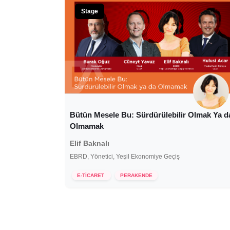
Stage
Bütün Mesele Bu: Sürdürülebilir Olmak Ya d
Olmamak
Elif Baknalı
EBRD, Yönetici, Yeşil Ekonomiye Geçiş
18 Ekim 2024
E-TİCARET
PERAKENDE