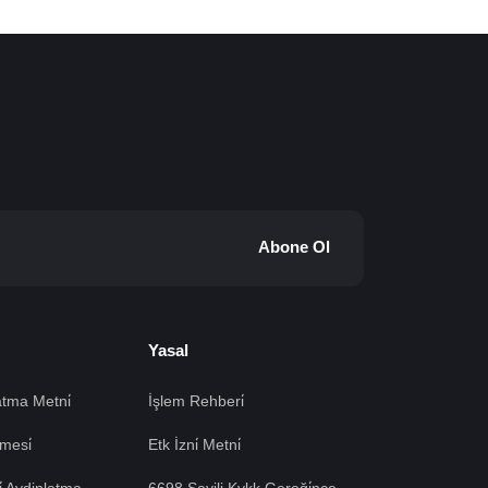
Abone Ol
Yasal
tma Metni̇
İşlem Rehberi̇
mesi̇
Etk İzni̇ Metni̇
si̇ Aydinlatma
6698 Sayili Kvkk Gereği̇nce