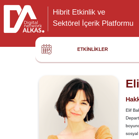
Hibrit Etkinlik ve
Sektörel İçerik Platformu
ETKINLIKLER
El
Hakk
Elif B
Depart
boyunc
sosyal