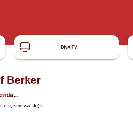
DNA TV
if Berker
ında...
a bilgisi mevcut değil...