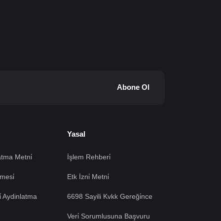
Abone Ol
Yasal
tma Metni̇
İşlem Rehberi̇
mesi̇
Etk İzni̇ Metni̇
si̇ Aydinlatma
6698 Sayili Kvkk Gereği̇nce
Veri̇ Sorumlusuna Başvuru