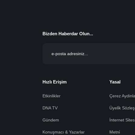
Bizden Haberdar Olun...
Hızlı Erişim
Yasal
Etkinlikler
Çerez Aydinla
DNA TV
Üyeli̇k Sözleş
Gündem
İnternet Si̇te
Konuşmacı & Yazarlar
Metni̇