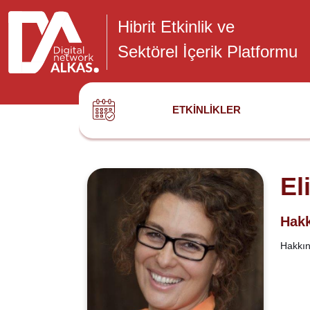
Hibrit Etkinlik ve
Sektörel İçerik Platformu
ETKINLIKLER
El
Hakk
Hakkınd