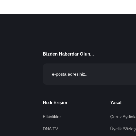
Bizden Haberdar Olun...
Hızlı Erişim
Yasal
Etkinlikler
Çerez Aydinla
DNA TV
Üyeli̇k Sözleş