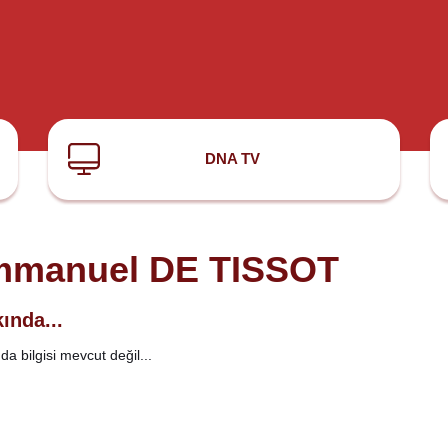
DNA TV
manuel DE TISSOT
ında...
a bilgisi mevcut değil...