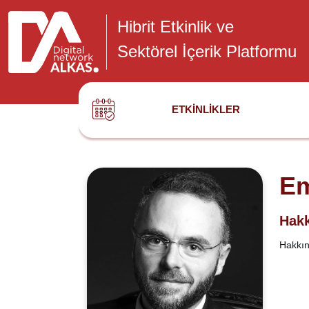
Hibrit Etkinlik ve
Sektörel İçerik Platformu
ETKINLIKLER
Em
Hakk
Hakkınd