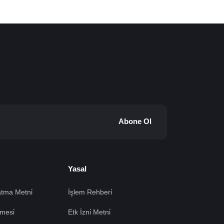
Abone Ol
Yasal
tma Metni̇
İşlem Rehberi̇
mesi̇
Etk İzni̇ Metni̇