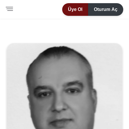
Üye Ol
Oturum Aç