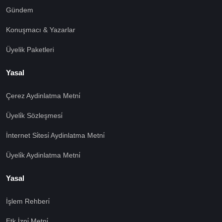
Gündem
Konuşmacı & Yazarlar
Üyelik Paketleri
Yasal
Çerez Aydinlatma Metni̇
Üyeli̇k Sözleşmesi̇
İnternet Si̇tesi̇ Aydinlatma Metni̇
Üyeli̇k Aydinlatma Metni̇
Yasal
İşlem Rehberi̇
🍪 Çerez Kullanıyoruz!
Etk İzni̇ Metni̇