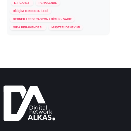
E-TİCARET
PERAKENDE
BİLİŞİM TEKNOLOJİLERİ
DERNEK / FEDERASYON / BİRLİK / VAKIF
3 Kasım 2021
GIDA PERAKENDESİ
MÜŞTERİ DENEYİMİ