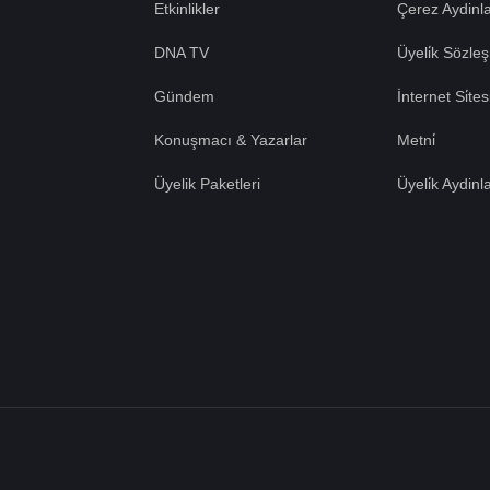
Etkinlikler
Çerez Aydinla
DNA TV
Üyeli̇k Sözleş
Gündem
İnternet Si̇te
Konuşmacı & Yazarlar
Metni̇
Üyelik Paketleri
Üyeli̇k Aydinl
Tümü Kabul
e çerezler
erez
Tümü Red
lanımını kabul