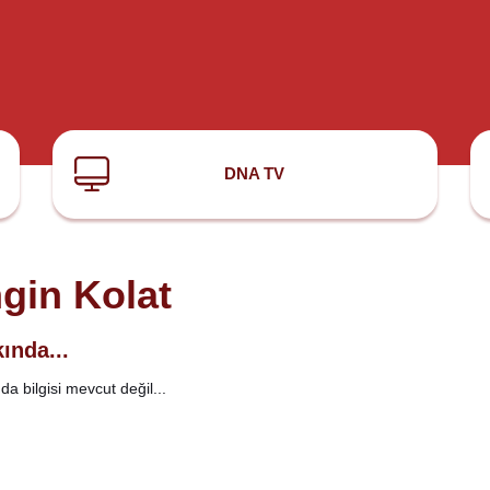
DNA TV
gin Kolat
ında...
a bilgisi mevcut değil...