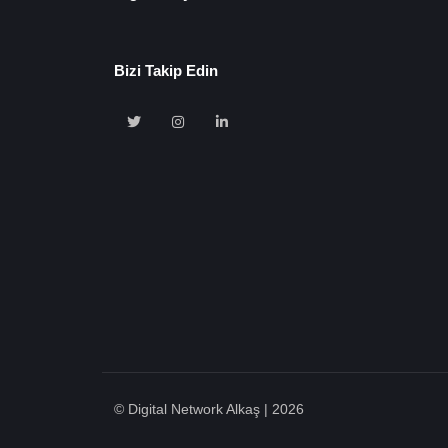
Bizi Takip Edin
🍪 Çerez Kullanıyoruz!
Sizlere daha iyi hizmet vermek amacı ile gizliliğe uygun şekild
kullanmaktayız. Çerezleri nasıl kullandığımızı öğrenmek için ç
politikamızı inceleyebilirsiniz Bu siteye giriş yaparak çerez kul
© Digital Network Alkaş | 2026
etmiş sayılıyorsunuz.
Ayarları Gör