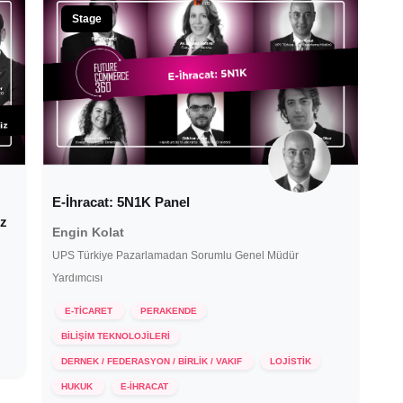
Stage
E-İhracat: 5N1K Panel
iz
Engin Kolat
UPS Türkiye Pazarlamadan Sorumlu Genel Müdür
Yardımcısı
E-TİCARET
PERAKENDE
BİLİŞİM TEKNOLOJİLERİ
DERNEK / FEDERASYON / BİRLİK / VAKIF
LOJİSTİK
22 Temmuz 2020
HUKUK
E-İHRACAT