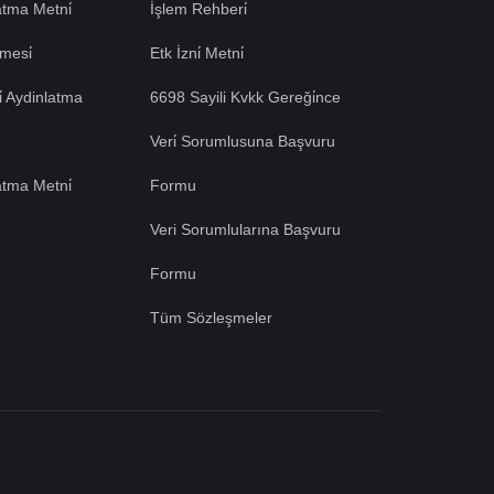
tma Metni̇
İşlem Rehberi̇
mesi̇
Etk İzni̇ Metni̇
si̇ Aydinlatma
6698 Sayili Kvkk Gereği̇nce
Veri̇ Sorumlusuna Başvuru
atma Metni̇
Formu
Veri Sorumlularına Başvuru
Formu
Tüm Sözleşmeler