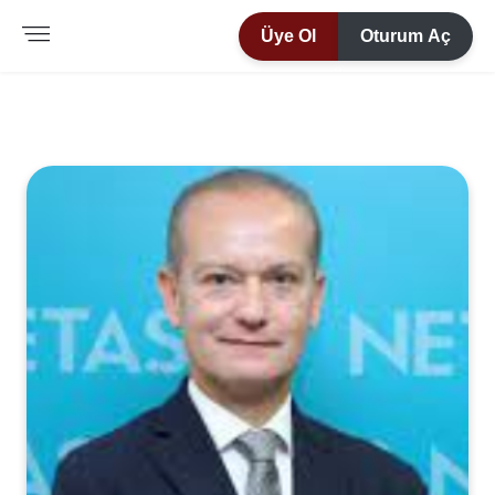
Üye Ol
Oturum Aç