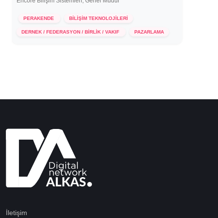
Encore Bilişim Sistemleri, Genel Müdür
PERAKENDE
BİLİŞİM TEKNOLOJİLERİ
27 Ekim 2021
DERNEK / FEDERASYON / BİRLİK / VAKIF
PAZARLAMA
İletişim