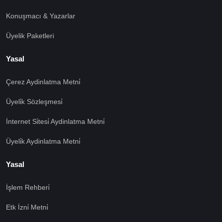
Konuşmacı & Yazarlar
Üyelik Paketleri
Yasal
Çerez Aydinlatma Metni̇
Üyeli̇k Sözleşmesi̇
İnternet Si̇tesi̇ Aydinlatma Metni̇
Üyeli̇k Aydinlatma Metni̇
Yasal
İşlem Rehberi̇
🍪 Çerez Kullanıyoruz!
Etk İzni̇ Metni̇
Sizlere daha iyi hizmet vermek amacı ile gizliliğe uygun