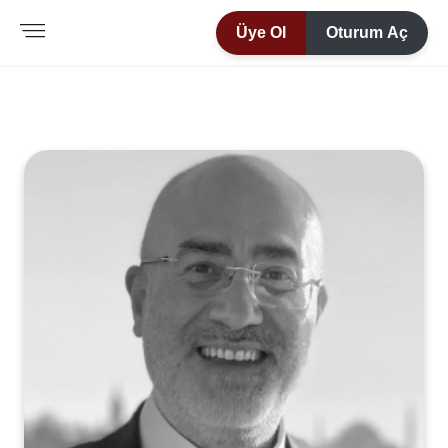
Üye Ol
Oturum Aç