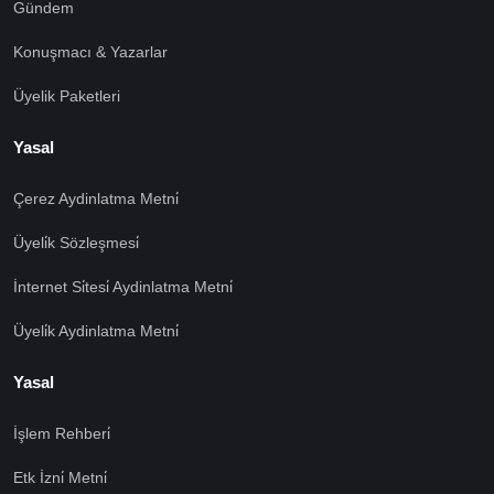
Gündem
Konuşmacı & Yazarlar
Üyelik Paketleri
Yasal
Çerez Aydinlatma Metni̇
Üyeli̇k Sözleşmesi̇
İnternet Si̇tesi̇ Aydinlatma Metni̇
Üyeli̇k Aydinlatma Metni̇
Yasal
İşlem Rehberi̇
Etk İzni̇ Metni̇