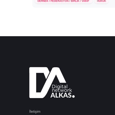
DERNEK / FEDERASYON / BİRLİK / VAKIF
HUKUK
İletişim