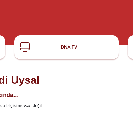
DNA TV
di Uysal
ında...
a bilgisi mevcut değil...