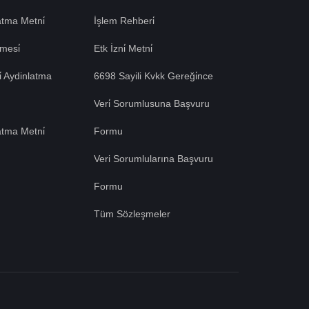
tma Metni̇
İşlem Rehberi̇
mesi̇
Etk İzni̇ Metni̇
si̇ Aydinlatma
6698 Sayili Kvkk Gereği̇nce
Veri̇ Sorumlusuna Başvuru
atma Metni̇
Formu
Veri Sorumlularına Başvuru
Formu
Tüm Sözleşmeler