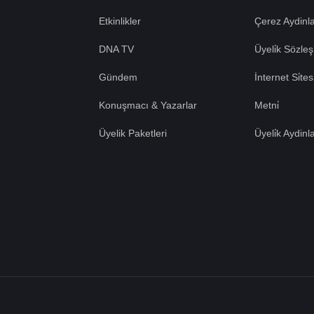
Etkinlikler
Çerez Aydinla
DNA TV
Üyeli̇k Sözleş
Gündem
İnternet Si̇te
Konuşmacı & Yazarlar
Metni̇
Üyelik Paketleri
Üyeli̇k Aydinl
Tümü Kabul
e çerezler
erez
Tümü Red
lanımını kabul