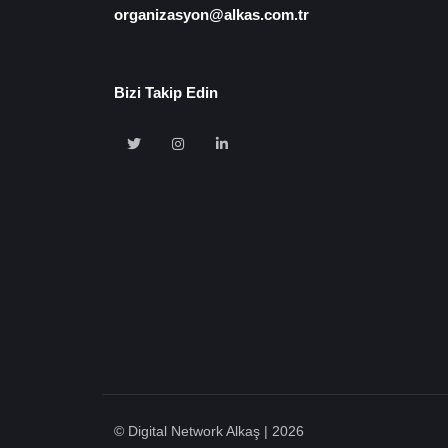
organizasyon@alkas.com.tr
Bizi Takip Edin
🍪 Çerez Kullanıyoruz!
Sizlere daha iyi hizmet vermek amacı ile gizliliğe uygun şekild
kullanmaktayız. Çerezleri nasıl kullandığımızı öğrenmek için ç
politikamızı inceleyebilirsiniz Bu siteye giriş yaparak çerez kul
© Digital Network Alkaş | 2026
etmiş sayılıyorsunuz.
Ayarları Gör