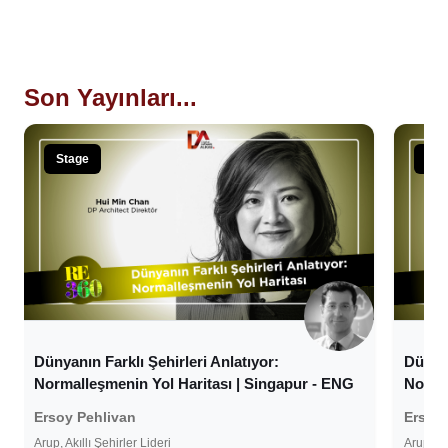
Son Yayınları...
Stage
Sta
Dünyanın Farklı Şehirleri Anlatıyor:
Dünyan
Normalleşmenin Yol Haritası | Singapur - ENG
Normal
Ersoy Pehlivan
Ersoy 
Arup, Akıllı Şehirler Lideri
Arup, Ak