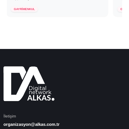
23 Haziran 2021
23 H
GAYRİMENKUL
GAYR
İletişim
organizasyon@alkas.com.tr