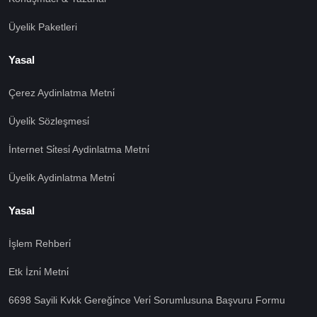
Üyelik Paketleri
Yasal
Çerez Aydinlatma Metni̇
Üyeli̇k Sözleşmesi̇
İnternet Si̇tesi̇ Aydinlatma Metni̇
Üyeli̇k Aydinlatma Metni̇
Yasal
İşlem Rehberi̇
🍪 Çerez Kullanıyoruz!
Etk İzni̇ Metni̇
Sizlere daha iyi hizmet vermek amacı ile gizliliğe uygun
6698 Sayili Kvkk Gereği̇nce Veri̇ Sorumlusuna Başvuru Formu
şekilde çerezler kullanmaktayız. Çerezleri nasıl