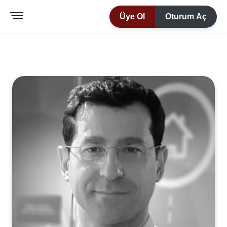
Üye Ol
Oturum Aç