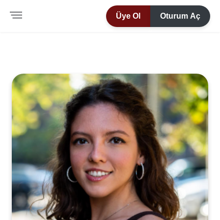
Üye Ol
Oturum Aç