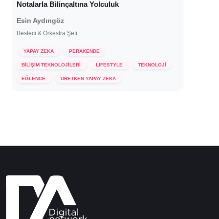
Notalarla Bilinçaltına Yolculuk
Esin Aydıngöz
Besteci & Orkestra Şefi
YAPAY ZEKA
PERAKENDE
BİLİŞİM TEKNOLOJİLERİ
LIFESTYLE
TEKNOLOJİ
24 Ekim 2024
EĞLENCE
ÜRETKEN YAPAY ZEKA