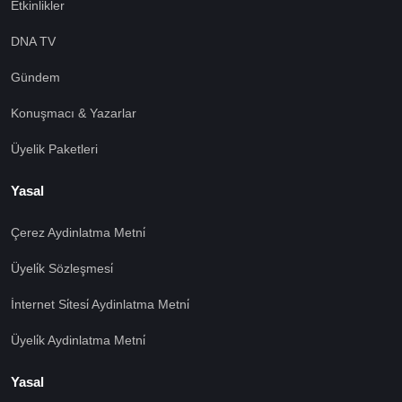
Etkinlikler
DNA TV
Gündem
Konuşmacı & Yazarlar
Üyelik Paketleri
Yasal
Çerez Aydinlatma Metni̇
Üyeli̇k Sözleşmesi̇
İnternet Si̇tesi̇ Aydinlatma Metni̇
Üyeli̇k Aydinlatma Metni̇
Yasal