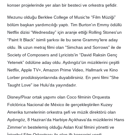
konser projelerinde yer alan bir besteci ve orkestra şefidir.
Mezunu olduğu Berklee College of Music'te “Film Müziği”
bölüm başkan yardımcılığı yaptı. Tim Burton'ın Emmy ödüllü
Netflix dizisi “Wednesday” için aranje ettiği Rolling Stones'un
“Paint It Black” isimli şarkısı ile bu sene Grammy'lere aday
oldu. İlk uzun metraj filmi olan "Simchas and Sorrows" ile de
Society of Composers and Lyricists'in “David Raksin Genç
Yetenek” ödülüne aday oldu. Aydıngöz'ün müziklerini çeşitli
Netflix, Apple TV+, Amazon Prime Video, Hallmark ve Kino
Lorber prodüksiyonlarında duyabilirsiniz. En yeni filmi "She
Taught Love" ise Hulu'da yayındadır.
Disney/Pixar ortak yapımı olan Coco filminin Orquesta
Folclórica Nacional de México ile gerçekleştirilen Kuzey
Amerika turnelerinin orkestra şefi ve müzik direktörü olan
Aydıngöz, 8 Haziran'da Harbiye Açıkhava'da müziklerini Hans
Zimmer'ın bestelemiş olduğu Aslan Kral filmini yönetti ve
İstanbul Film Orkestrası ile olan ilk konserini verdi.