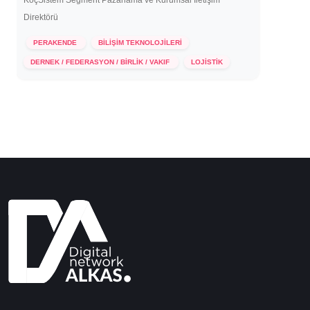
KoçSistem Segment Pazarlama ve Kurumsal İletişim
Direktörü
PERAKENDE
BİLİŞİM TEKNOLOJİLERİ
9 Aralık 2020
DERNEK / FEDERASYON / BİRLİK / VAKIF
LOJİSTİK