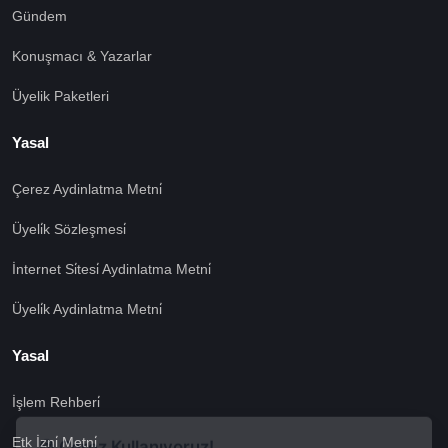
Gündem
Konuşmacı & Yazarlar
Üyelik Paketleri
Yasal
Çerez Aydinlatma Metni̇
Üyeli̇k Sözleşmesi̇
İnternet Si̇tesi̇ Aydinlatma Metni̇
Üyeli̇k Aydinlatma Metni̇
Yasal
İşlem Rehberi̇
🍪 Çerez Kullanıyoruz!
Etk İzni̇ Metni̇