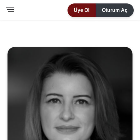
Üye Ol
Oturum Aç