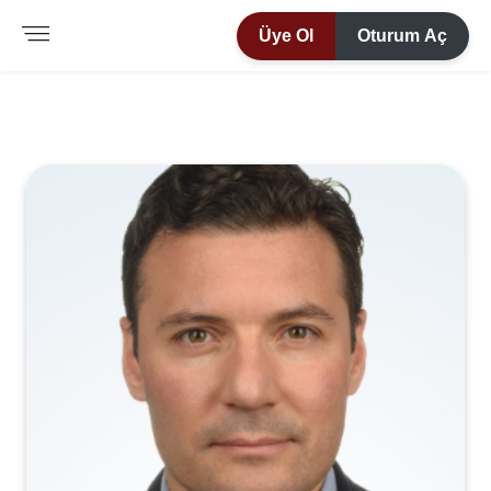
Üye Ol
Oturum Aç