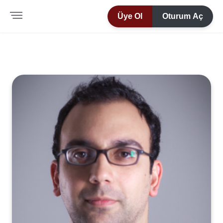
Üye Ol
Oturum Aç