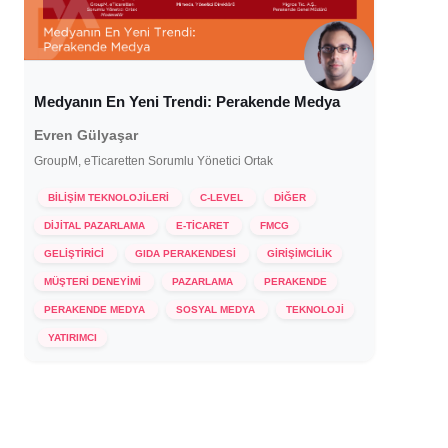
Medyanın En Yeni Trendi: Perakende Medya
Evren Gülyaşar
GroupM, eTicaretten Sorumlu Yönetici Ortak
BİLİŞİM TEKNOLOJİLERİ
C-LEVEL
DİĞER
DİJİTAL PAZARLAMA
E-TİCARET
FMCG
GELİŞTİRİCİ
GIDA PERAKENDESİ
GİRİŞİMCİLİK
MÜŞTERİ DENEYİMİ
PAZARLAMA
PERAKENDE
PERAKENDE MEDYA
SOSYAL MEDYA
TEKNOLOJİ
19 Aralık 2023
YATIRIMCI