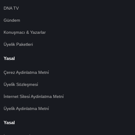
DNA TV
Gündem
Konuşmacı & Yazarlar
Üyelik Paketleri
Yasal
Çerez Aydinlatma Metni̇
Üyeli̇k Sözleşmesi̇
İnternet Si̇tesi̇ Aydinlatma Metni̇
Üyeli̇k Aydinlatma Metni̇
Yasal