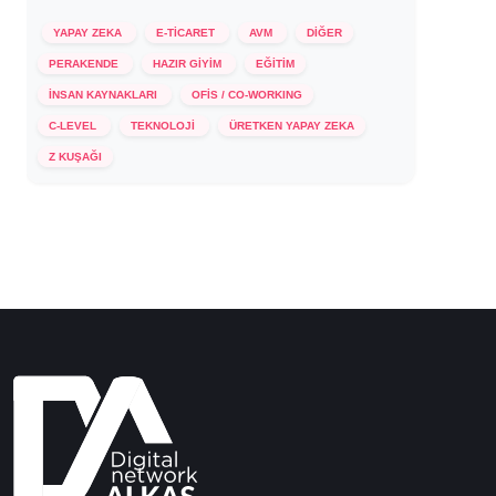
YAPAY ZEKA
E-TİCARET
AVM
DİĞER
PERAKENDE
HAZIR GİYİM
EĞİTİM
İNSAN KAYNAKLARI
OFİS / CO-WORKING
C-LEVEL
TEKNOLOJİ
ÜRETKEN YAPAY ZEKA
19 Aralık 2023
Z KUŞAĞI