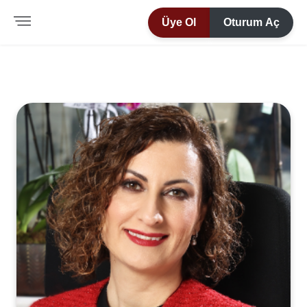
Üye Ol
Oturum Aç