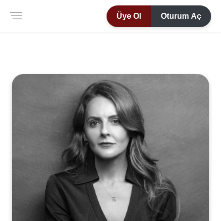
Üye Ol
Oturum Aç