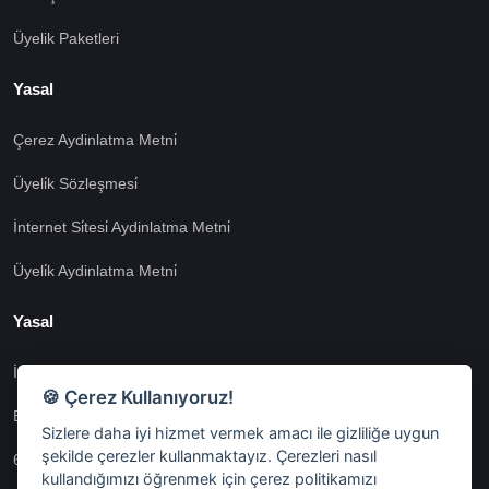
Üyelik Paketleri
Yasal
Çerez Aydinlatma Metni̇
Üyeli̇k Sözleşmesi̇
İnternet Si̇tesi̇ Aydinlatma Metni̇
Üyeli̇k Aydinlatma Metni̇
Yasal
İşlem Rehberi̇
🍪 Çerez Kullanıyoruz!
Etk İzni̇ Metni̇
Sizlere daha iyi hizmet vermek amacı ile gizliliğe uygun
şekilde çerezler kullanmaktayız. Çerezleri nasıl
6698 Sayili Kvkk Gereği̇nce Veri̇ Sorumlusuna Başvuru Formu
kullandığımızı öğrenmek için çerez politikamızı