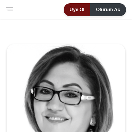
Üye Ol
Oturum Aç