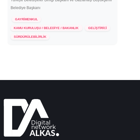
Türkiye Belediyeler Birliği Başkanı ve Gaziantep Büyükşehir
Belediye Başkanı
GAYRİMENKUL
KAMU KURULUŞU / BELEDİYE / BAKANLIK
GELİŞTİRİCİ
23 Haziran 2021
SÜRDÜRÜLEBİLİRLİK