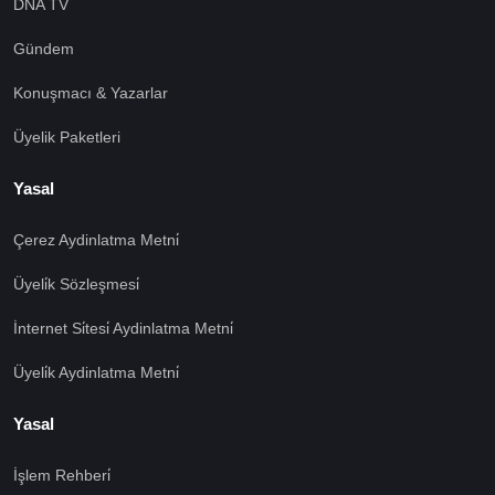
DNA TV
Gündem
Konuşmacı & Yazarlar
Üyelik Paketleri
Yasal
Çerez Aydinlatma Metni̇
Üyeli̇k Sözleşmesi̇
İnternet Si̇tesi̇ Aydinlatma Metni̇
Üyeli̇k Aydinlatma Metni̇
Yasal
İşlem Rehberi̇