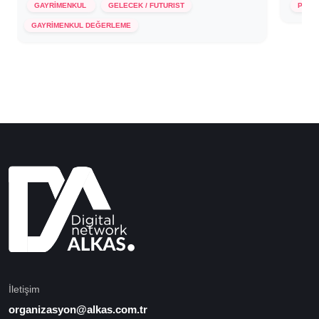
GAYRİMENKUL
GELECEK / FUTURIST
PERA
8 Ocak 2024
GAYRİMENKUL DEĞERLEME
İletişim
organizasyon@alkas.com.tr