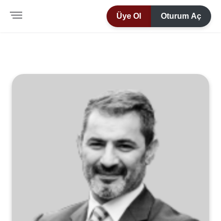
Üye Ol
Oturum Aç