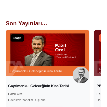
Son Yayınları...
Stage
Tal
Gayrimenkul Geleceğinin Kısa Tarihi
PERA
Fazıl Oral
Fazıl 
Liderlik ve Yönetim Düşünürü
Liderli
4 T