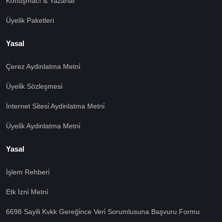
Konuşmacı & Yazarlar
Üyelik Paketleri
Yasal
Çerez Aydinlatma Metni̇
Üyeli̇k Sözleşmesi̇
İnternet Si̇tesi̇ Aydinlatma Metni̇
Üyeli̇k Aydinlatma Metni̇
Yasal
İşlem Rehberi̇
🍪 Çerez Kullanıyoruz!
Etk İzni̇ Metni̇
Sizlere daha iyi hizmet vermek amacı ile gizliliğe uygun
6698 Sayili Kvkk Gereği̇nce Veri̇ Sorumlusuna Başvuru Formu
şekilde çerezler kullanmaktayız. Çerezleri nasıl