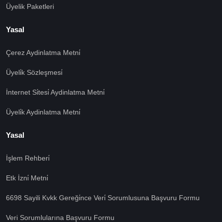
Üyelik Paketleri
Yasal
Çerez Aydinlatma Metni̇
Üyeli̇k Sözleşmesi̇
İnternet Si̇tesi̇ Aydinlatma Metni̇
Üyeli̇k Aydinlatma Metni̇
Yasal
İşlem Rehberi̇
Etk İzni̇ Metni̇
🍪 Çerez Kullanıyoruz!
Sizlere daha iyi hizmet vermek amacı ile gizliliğe uygun
6698 Sayili Kvkk Gereği̇nce Veri̇ Sorumlusuna Başvuru Formu
şekilde çerezler kullanmaktayız. Çerezleri nasıl
kullandığımızı öğrenmek için çerez politikamızı
Veri Sorumlularına Başvuru Formu