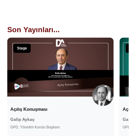
Son Yayınları...
Stage
Sta
Açılış Konuşması
Açılı
Galip Aykaç
Galip 
GPD, Yönetim Kurulu Başkanı
GPD, Yö
11 Ekim 2022
19 