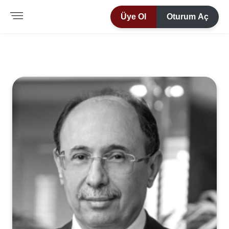
Üye Ol
Oturum Aç