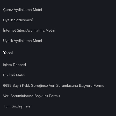
Çerez Aydinlatma Metni̇
Üyeli̇k Sözleşmesi̇
İnternet Si̇tesi̇ Aydinlatma Metni̇
Üyeli̇k Aydinlatma Metni̇
Yasal
İşlem Rehberi̇
🍪 Çerez Kullanıyoruz!
Etk İzni̇ Metni̇
Sizlere daha iyi hizmet vermek amacı ile gizliliğe uygun
şekilde çerezler kullanmaktayız. Çerezleri nasıl
6698 Sayili Kvkk Gereği̇nce Veri̇ Sorumlusuna Başvuru Formu
kullandığımızı öğrenmek için çerez politikamızı
inceleyebilirsiniz Bu siteye giriş yaparak çerez
Veri Sorumlularına Başvuru Formu
kullanımını kabul etmiş sayılıyorsunuz.
Ayarları Gör
Tüm Sözleşmeler
Tümü Kabul