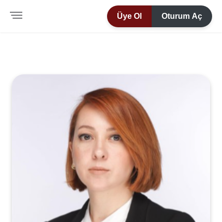
Üye Ol
Oturum Aç