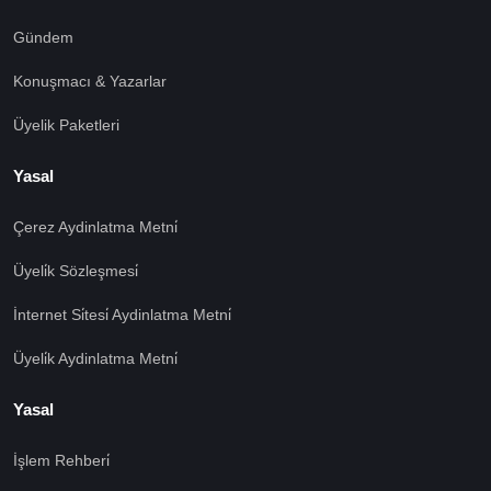
Gündem
Konuşmacı & Yazarlar
Üyelik Paketleri
Yasal
Çerez Aydinlatma Metni̇
Üyeli̇k Sözleşmesi̇
İnternet Si̇tesi̇ Aydinlatma Metni̇
Üyeli̇k Aydinlatma Metni̇
Yasal
İşlem Rehberi̇