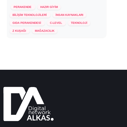
PERAKENDE
HAZIR GİYİM
BİLİŞİM TEKNOLOJİLERİ
İNSAN KAYNAKLARI
GIDA PERAKENDESİ
C-LEVEL
TEKNOLOJİ
24 Ekim 2024
Z KUŞAĞI
MAĞAZACILIK