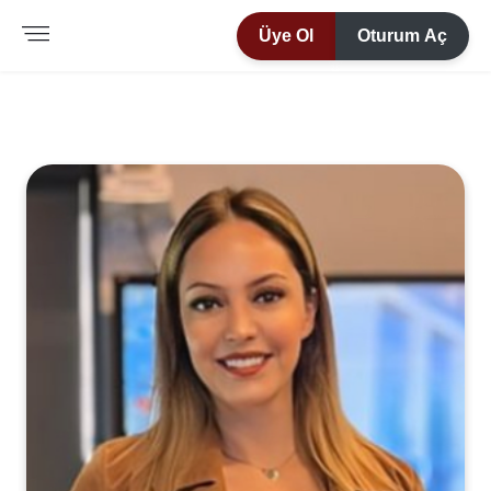
Üye Ol
Oturum Aç