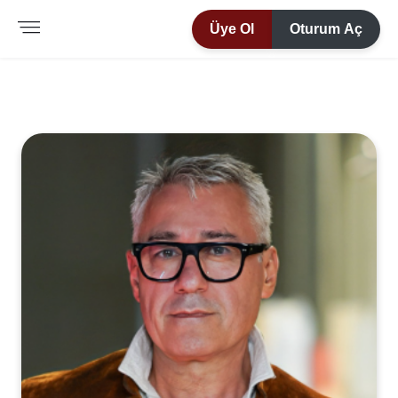
Üye Ol
Oturum Aç