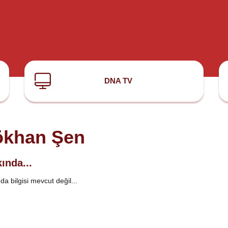
DNA TV
khan Şen
ında...
a bilgisi mevcut değil...