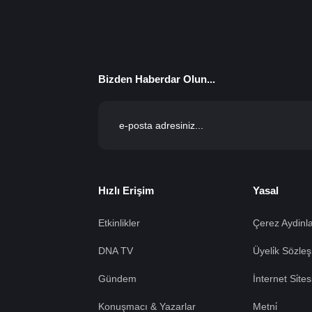
Bizden Haberdar Olun...
Hızlı Erişim
Yasal
Etkinlikler
Çerez Aydinla
DNA TV
Üyeli̇k Sözleş
Gündem
İnternet Si̇te
Konuşmacı & Yazarlar
Metni̇