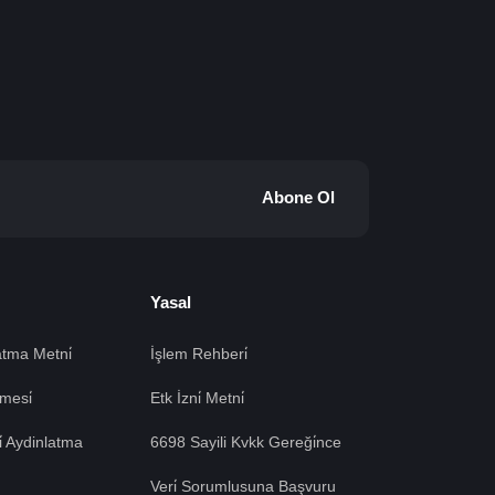
Abone Ol
Yasal
tma Metni̇
İşlem Rehberi̇
mesi̇
Etk İzni̇ Metni̇
si̇ Aydinlatma
6698 Sayili Kvkk Gereği̇nce
Veri̇ Sorumlusuna Başvuru