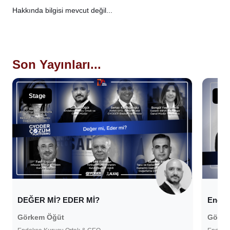
Hakkında bilgisi mevcut değil...
Son Yayınları...
Stage
Sta
DEĞER Mİ? EDER Mİ?
Endek
Görkem Öğüt
Görke