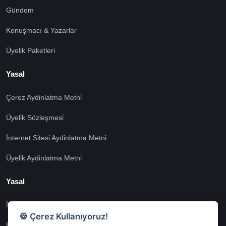
Gündem
Konuşmacı & Yazarlar
Üyelik Paketleri
Yasal
Çerez Aydinlatma Metni̇
Üyeli̇k Sözleşmesi̇
İnternet Si̇tesi̇ Aydinlatma Metni̇
Üyeli̇k Aydinlatma Metni̇
Yasal
İşlem Rehberi̇
🍪 Çerez Kullanıyoruz!
Etk İzni̇ Metni̇