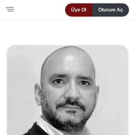
Üye Ol
Oturum Aç