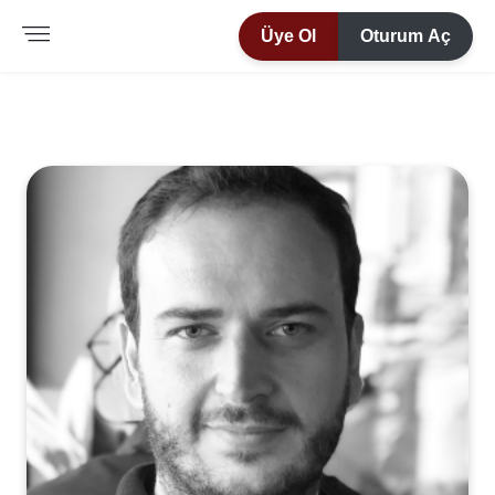
Üye Ol
Oturum Aç