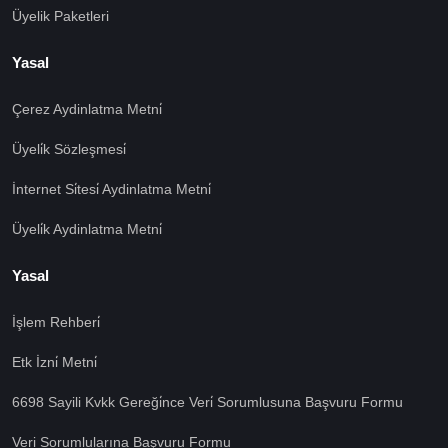
Üyelik Paketleri
Yasal
Çerez Aydinlatma Metni̇
Üyeli̇k Sözleşmesi̇
İnternet Si̇tesi̇ Aydinlatma Metni̇
Üyeli̇k Aydinlatma Metni̇
Yasal
İşlem Rehberi̇
Etk İzni̇ Metni̇
6698 Sayili Kvkk Gereği̇nce Veri̇ Sorumlusuna Başvuru Formu
Veri Sorumlularına Başvuru Formu