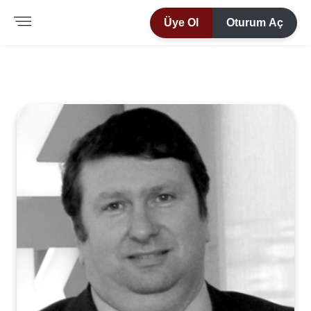
Üye Ol
Oturum Aç