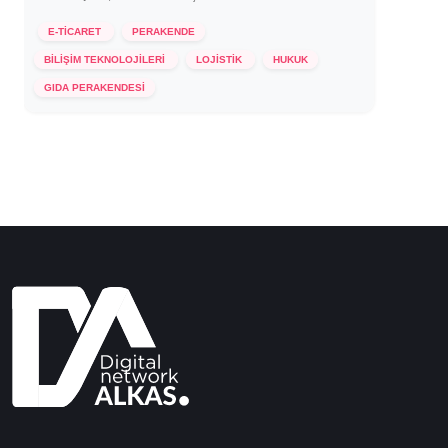
E-TİCARET
PERAKENDE
BİLİŞİM TEKNOLOJİLERİ
LOJİSTİK
HUKUK
14 Ekim 2021
GIDA PERAKENDESİ