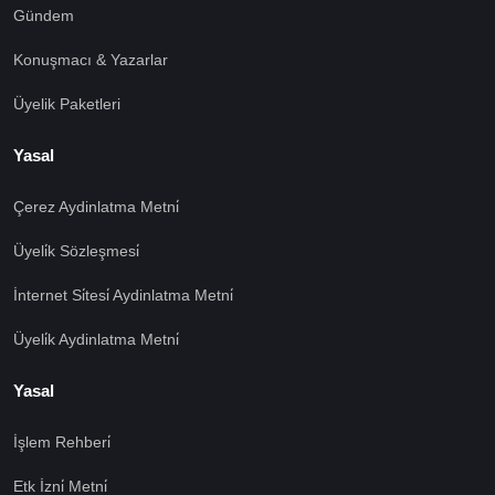
Gündem
Konuşmacı & Yazarlar
Üyelik Paketleri
Yasal
Çerez Aydinlatma Metni̇
Üyeli̇k Sözleşmesi̇
İnternet Si̇tesi̇ Aydinlatma Metni̇
Üyeli̇k Aydinlatma Metni̇
Yasal
İşlem Rehberi̇
🍪 Çerez Kullanıyoruz!
Etk İzni̇ Metni̇