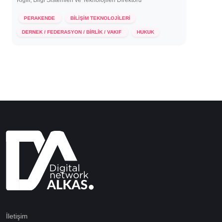
Kiğılı, Bilgi Sistemleri ve Teknolojileri Direktörü
PERAKENDE
BİLİŞİM TEKNOLOJİLERİ
17 Kasım 2021
DERNEK / FEDERASYON / BİRLİK / VAKIF
HUKUK
İletişim