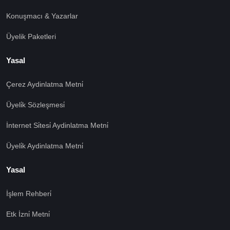
Konuşmacı & Yazarlar
Üyelik Paketleri
Yasal
Çerez Aydinlatma Metni̇
Üyeli̇k Sözleşmesi̇
İnternet Si̇tesi̇ Aydinlatma Metni̇
Üyeli̇k Aydinlatma Metni̇
Yasal
İşlem Rehberi̇
Etk İzni̇ Metni̇