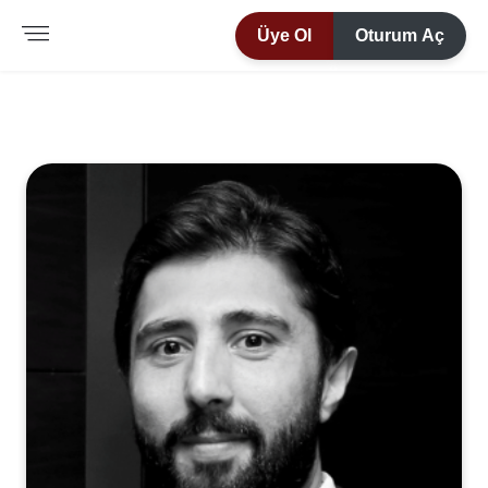
Üye Ol
Oturum Aç