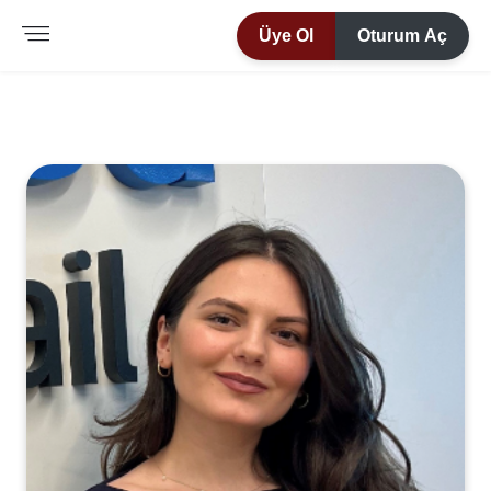
Üye Ol
Oturum Aç