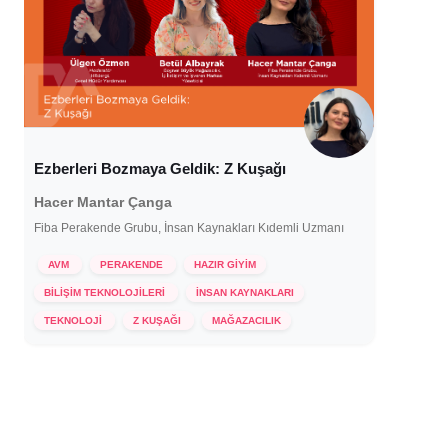
Ezberleri Bozmaya Geldik: Z Kuşağı
Hacer Mantar Çanga
Fiba Perakende Grubu, İnsan Kaynakları Kıdemli Uzmanı
AVM
PERAKENDE
HAZIR GİYİM
BİLİŞİM TEKNOLOJİLERİ
İNSAN KAYNAKLARI
24 Ekim 2024
TEKNOLOJİ
Z KUŞAĞI
MAĞAZACILIK