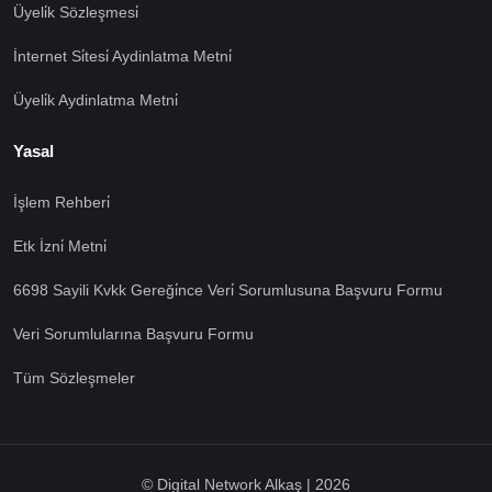
Üyeli̇k Sözleşmesi̇
İnternet Si̇tesi̇ Aydinlatma Metni̇
Üyeli̇k Aydinlatma Metni̇
Yasal
İşlem Rehberi̇
🍪 Çerez Kullanıyoruz!
Etk İzni̇ Metni̇
Sizlere daha iyi hizmet vermek amacı ile gizliliğe uygun
şekilde çerezler kullanmaktayız. Çerezleri nasıl
6698 Sayili Kvkk Gereği̇nce Veri̇ Sorumlusuna Başvuru Formu
kullandığımızı öğrenmek için çerez politikamızı
inceleyebilirsiniz Bu siteye giriş yaparak çerez
Veri Sorumlularına Başvuru Formu
kullanımını kabul etmiş sayılıyorsunuz.
Ayarları Gör
Tüm Sözleşmeler
Tümü Kabul
Tümü Red
© Digital Network Alkaş | 2026