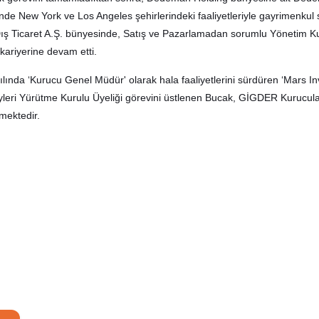
nde New York ve Los Angeles şehirlerindeki faaliyetleriyle gayrimenkul s
Dış Ticaret A.Ş. bünyesinde, Satış ve Pazarlamadan sorumlu Yönetim K
 kariyerine devam etti.
ılında ‘Kurucu Genel Müdür' olarak hala faaliyetlerini sürdüren ‘Mars I
leri Yürütme Kurulu Üyeliği görevini üstlenen Bucak, GİGDER Kurucular 
mektedir.