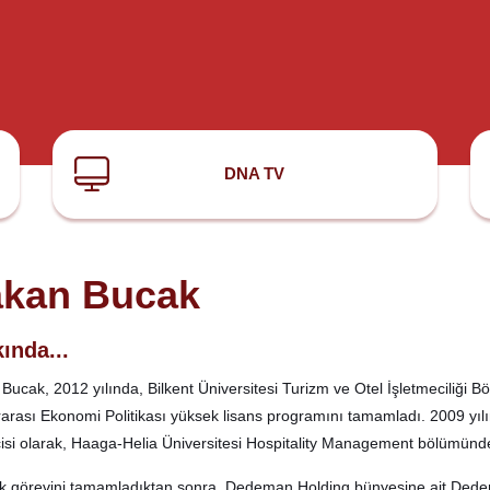
DNA TV
kan Bucak
ında...
Bucak, 2012 yılında, Bilkent Üniversitesi Turizm ve Otel İşletmeciliği B
rarası Ekonomi Politikası yüksek lisans programını tamamladı. 2009 yıl
isi olarak, Haaga-Helia Üniversitesi Hospitality Management bölümünde
ik görevini tamamladıktan sonra, Dedeman Holding bünyesine ait Dedem