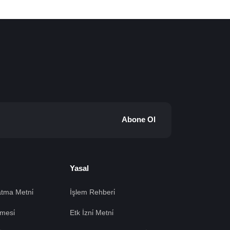
Abone Ol
Yasal
tma Metni̇
İşlem Rehberi̇
mesi̇
Etk İzni̇ Metni̇