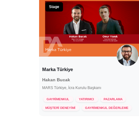
Stage
Marka Türkiye
Hakan Bucak
MARS Türkiye, İcra Kurulu Başkanı
GAYRİMENKUL
YATIRIMCI
PAZARLAMA
8 Ocak 2024
MÜŞTERİ DENEYİMİ
GAYRİMENKUL DEĞERLEME