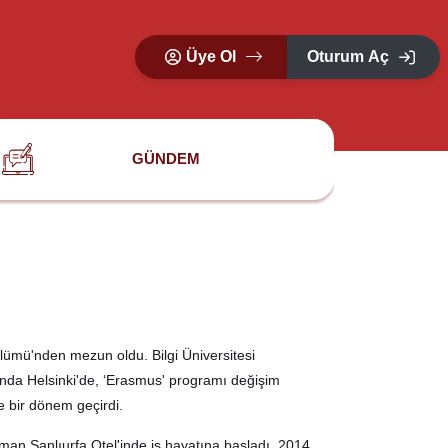
Üye Ol
Oturum Aç
GÜNDEM
ölümü'nden mezun oldu. Bilgi Üniversitesi
ında Helsinki'de, ‘Erasmus' programı değişim
 bir dönem geçirdi.
an Şanlıurfa Otel'inde iş hayatına başladı. 2014