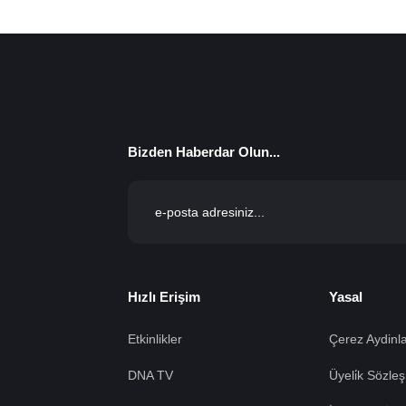
Bizden Haberdar Olun...
Hızlı Erişim
Yasal
Etkinlikler
Çerez Aydinla
DNA TV
Üyeli̇k Sözleş