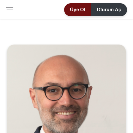
Üye Ol
Oturum Aç