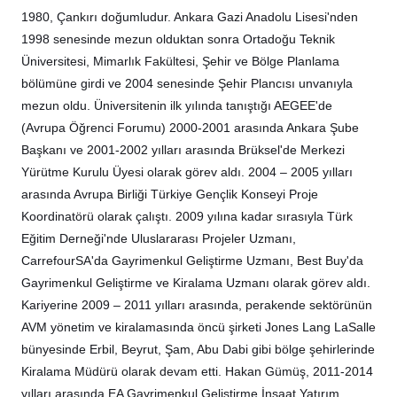
1980, Çankırı doğumludur. Ankara Gazi Anadolu Lisesi'nden
1998 senesinde mezun olduktan sonra Ortadoğu Teknik
Üniversitesi, Mimarlık Fakültesi, Şehir ve Bölge Planlama
bölümüne girdi ve 2004 senesinde Şehir Plancısı unvanıyla
mezun oldu. Üniversitenin ilk yılında tanıştığı AEGEE'de
(Avrupa Öğrenci Forumu) 2000-2001 arasında Ankara Şube
Başkanı ve 2001-2002 yılları arasında Brüksel'de Merkezi
Yürütme Kurulu Üyesi olarak görev aldı. 2004 – 2005 yılları
arasında Avrupa Birliği Türkiye Gençlik Konseyi Proje
Koordinatörü olarak çalıştı. 2009 yılına kadar sırasıyla Türk
Eğitim Derneği'nde Uluslararası Projeler Uzmanı,
CarrefourSA'da Gayrimenkul Geliştirme Uzmanı, Best Buy'da
Gayrimenkul Geliştirme ve Kiralama Uzmanı olarak görev aldı.
Kariyerine 2009 – 2011 yılları arasında, perakende sektörünün
AVM yönetim ve kiralamasında öncü şirketi Jones Lang LaSalle
bünyesinde Erbil, Beyrut, Şam, Abu Dabi gibi bölge şehirlerinde
Kiralama Müdürü olarak devam etti. Hakan Gümüş, 2011-2014
yılları arasında EA Gayrimenkul Geliştirme İnşaat Yatırım