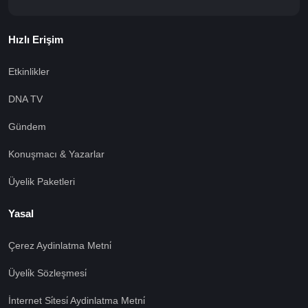
Hızlı Erişim
Etkinlikler
DNA TV
Gündem
Konuşmacı & Yazarlar
Üyelik Paketleri
Yasal
Çerez Aydinlatma Metni̇
Üyeli̇k Sözleşmesi̇
İnternet Si̇tesi̇ Aydinlatma Metni̇