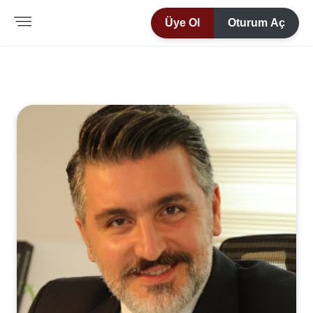
Üye Ol
Oturum Aç