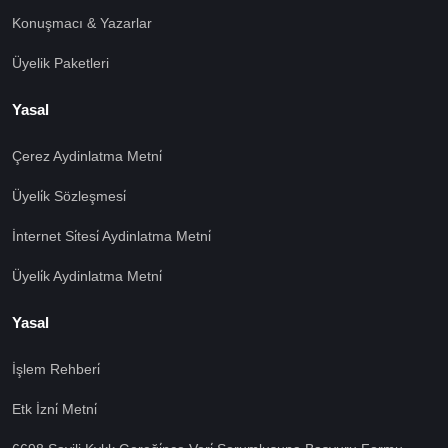
Konuşmacı & Yazarlar
Üyelik Paketleri
Yasal
Çerez Aydinlatma Metni̇
Üyeli̇k Sözleşmesi̇
İnternet Si̇tesi̇ Aydinlatma Metni̇
Üyeli̇k Aydinlatma Metni̇
Yasal
İşlem Rehberi̇
Etk İzni̇ Metni̇