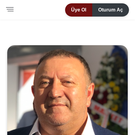
Üye Ol
Oturum Aç