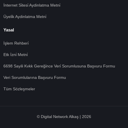
İnternet Si̇tesi̇ Aydinlatma Metni̇
Üyeli̇k Aydinlatma Metni̇
Yasal
İşlem Rehberi̇
🍪 Çerez Kullanıyoruz!
Etk İzni̇ Metni̇
Sizlere daha iyi hizmet vermek amacı ile gizliliğe uygun
şekilde çerezler kullanmaktayız. Çerezleri nasıl
6698 Sayili Kvkk Gereği̇nce Veri̇ Sorumlusuna Başvuru Formu
kullandığımızı öğrenmek için çerez politikamızı
inceleyebilirsiniz Bu siteye giriş yaparak çerez
Veri Sorumlularına Başvuru Formu
kullanımını kabul etmiş sayılıyorsunuz.
Ayarları Gör
Tüm Sözleşmeler
Tümü Kabul
Tümü Red
© Digital Network Alkaş | 2026