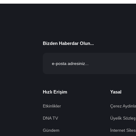
Bizden Haberdar Olun...
Hızlı Erişim
Yasal
Etkinlikler
Çerez Aydinla
DNA TV
Üyeli̇k Sözleş
Gündem
İnternet Si̇te