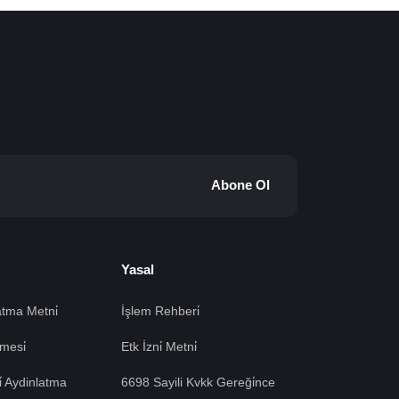
Abone Ol
Yasal
tma Metni̇
İşlem Rehberi̇
mesi̇
Etk İzni̇ Metni̇
si̇ Aydinlatma
6698 Sayili Kvkk Gereği̇nce