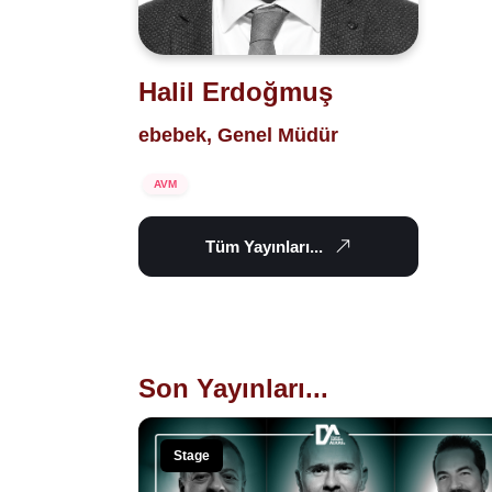
Halil Erdoğmuş
ebebek, Genel Müdür
AVM
Tüm Yayınları...
Son Yayınları...
Stage