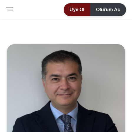
Üye Ol
Oturum Aç