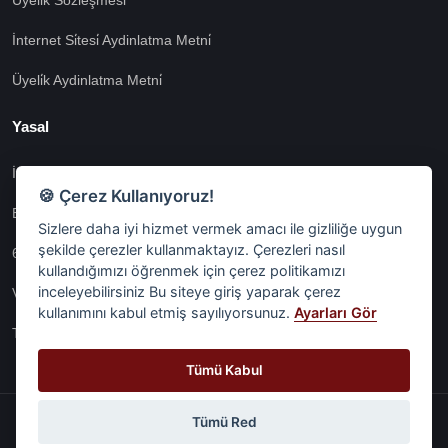
Üyeli̇k Sözleşmesi̇
İnternet Si̇tesi̇ Aydinlatma Metni̇
Üyeli̇k Aydinlatma Metni̇
Yasal
İşlem Rehberi̇
🍪 Çerez Kullanıyoruz!
Etk İzni̇ Metni̇
Sizlere daha iyi hizmet vermek amacı ile gizliliğe uygun
şekilde çerezler kullanmaktayız. Çerezleri nasıl
6698 Sayili Kvkk Gereği̇nce Veri̇ Sorumlusuna Başvuru Formu
kullandığımızı öğrenmek için çerez politikamızı
inceleyebilirsiniz Bu siteye giriş yaparak çerez
Veri Sorumlularına Başvuru Formu
kullanımını kabul etmiş sayılıyorsunuz.
Ayarları Gör
Tüm Sözleşmeler
Tümü Kabul
Tümü Red
© Digital Network Alkaş | 2026