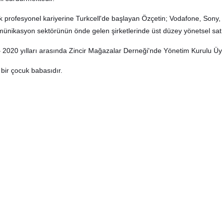
lık profesyonel kariyerine Turkcell'de başlayan Özçetin; Vodafone, Son
münikasyon sektörünün önde gelen şirketlerinde üst düzey yönetsel satı
 2020 yılları arasında Zincir Mağazalar Derneği'nde Yönetim Kurulu Üye
 bir çocuk babasıdır.