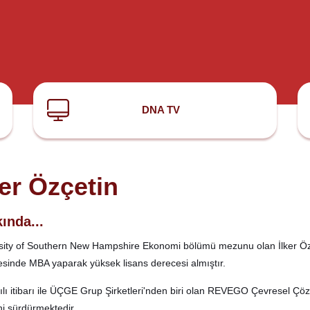
DNA TV
ker Özçetin
ında...
sity of Southern New Hampshire Ekonomi bölümü mezunu olan İlker Özçe
esinde MBA yaparak yüksek lisans derecesi almıştır.
ılı itibarı ile ÜÇGE Grup Şirketleri'nden biri olan REVEGO Çevresel Çöz
ni sürdürmektedir.