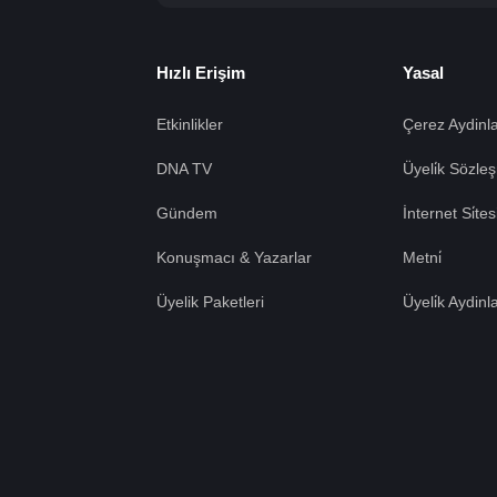
Hızlı Erişim
Yasal
Etkinlikler
Çerez Aydinla
DNA TV
Üyeli̇k Sözleş
Gündem
İnternet Si̇te
Konuşmacı & Yazarlar
Metni̇
Üyelik Paketleri
Üyeli̇k Aydinl
Tümü Kabul