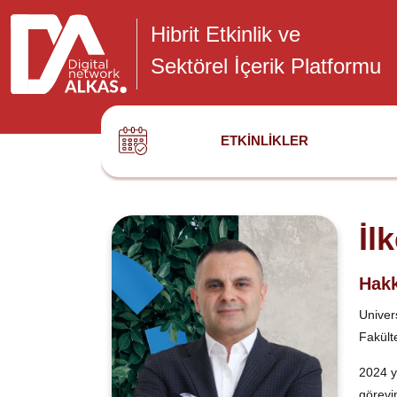
Hibrit Etkinlik ve
Sektörel İçerik Platformu
ETKINLIKLER
İl
Hakk
Univer
Fakült
2024 y
görevi