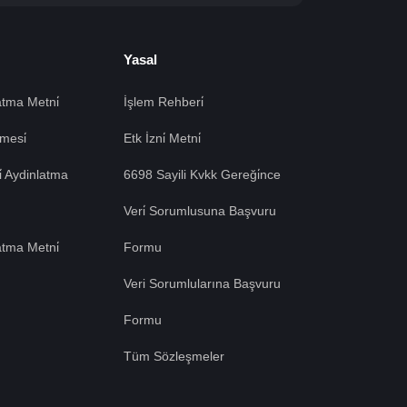
Yasal
tma Metni̇
İşlem Rehberi̇
mesi̇
Etk İzni̇ Metni̇
si̇ Aydinlatma
6698 Sayili Kvkk Gereği̇nce
Veri̇ Sorumlusuna Başvuru
atma Metni̇
Formu
Veri Sorumlularına Başvuru
Formu
Tüm Sözleşmeler