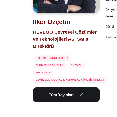
24 yıl
teleko
İlker Özçetin
2018 –
REVEGO Çevresel Çözümler
Evli ve
ve Teknolojileri AŞ, Satış
Direktörü
BİLİŞİM TEKNOLOJİLERİ
SÜRDÜRÜLEBİLİRLİK
C-LEVEL
TEKNOLOJİ
ÇEVRESEL, SOSYAL & KURUMSAL YÖNETİŞİM (ESG)
Tüm Yayınları...