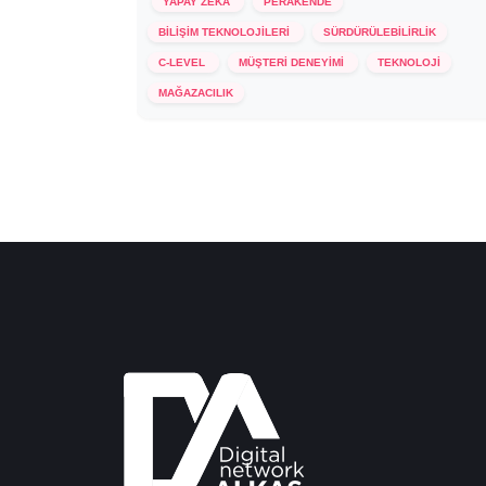
YAPAY ZEKA
PERAKENDE
BİLİŞİM TEKNOLOJİLERİ
SÜRDÜRÜLEBİLİRLİK
C-LEVEL
MÜŞTERİ DENEYİMİ
TEKNOLOJİ
24 Ekim 2024
MAĞAZACILIK