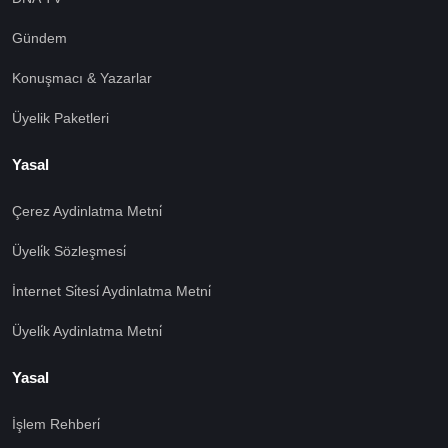
Gündem
Konuşmacı & Yazarlar
Üyelik Paketleri
Yasal
Çerez Aydinlatma Metni̇
Üyeli̇k Sözleşmesi̇
İnternet Si̇tesi̇ Aydinlatma Metni̇
Üyeli̇k Aydinlatma Metni̇
Yasal
İşlem Rehberi̇