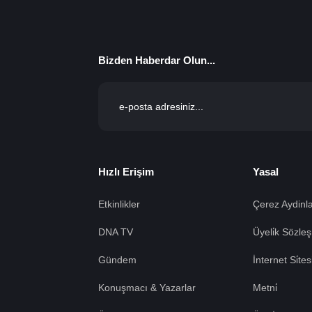
Bizden Haberdar Olun...
Hızlı Erişim
Yasal
Etkinlikler
Çerez Aydinla
DNA TV
Üyeli̇k Sözleş
Gündem
İnternet Si̇te
Konuşmacı & Yazarlar
Metni̇