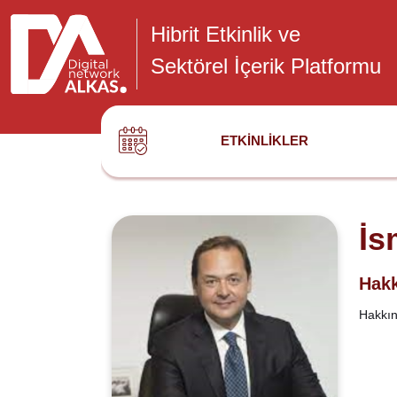
Hibrit Etkinlik ve
Sektörel İçerik Platformu
ETKINLIKLER
İs
Hakk
Hakkınd