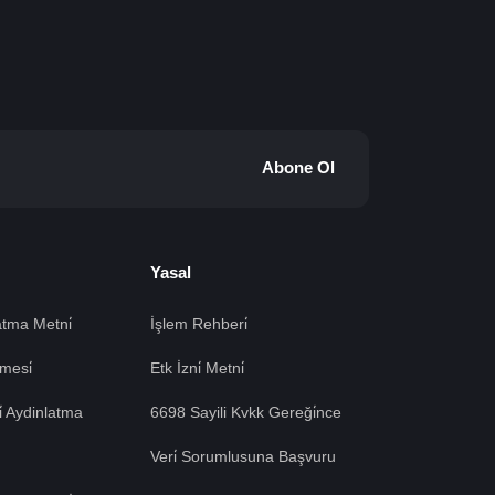
Abone Ol
Yasal
tma Metni̇
İşlem Rehberi̇
mesi̇
Etk İzni̇ Metni̇
si̇ Aydinlatma
6698 Sayili Kvkk Gereği̇nce
Veri̇ Sorumlusuna Başvuru