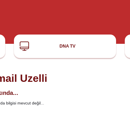
DNA TV
mail Uzelli
ında...
a bilgisi mevcut değil...